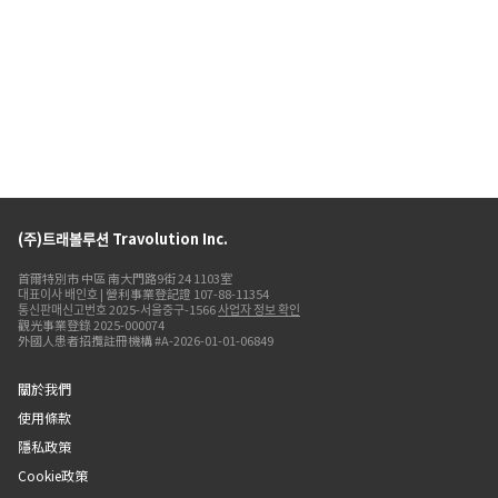
(주)트래볼루션 Travolution Inc.
首爾特別市 中區 南大門路9街 24 1103室
대표이사 배인호 | 營利事業登記證 107-88-11354
통신판매신고번호 2025-서울중구-1566
사업자 정보 확인
觀光事業登錄 2025-000074
外國人患者招攬註冊機構 #A-2026-01-01-06849
關於我們
使用條款
隱私政策
Cookie政策