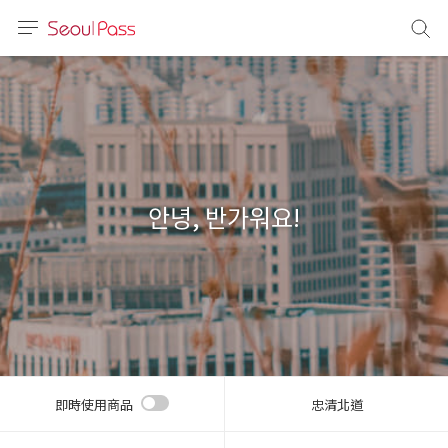
語言
通話
sh
語
안녕, 반가워요!
(简体)
文 (台灣)
即時使用商品
忠清北道