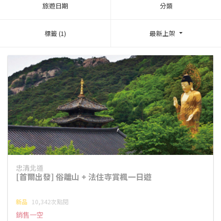
旅遊日期
分類
標籤 (1)
最新上架
忠清北道
[首爾出發] 俗離山 + 法住寺賞楓一日遊
新品
10,342次點閱
銷售一空