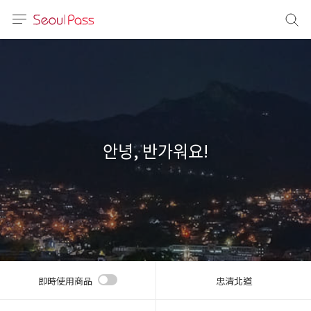
語言
通話
sh
語
안녕, 반가워요!
(简体)
文 (台灣)
即時使用商品
忠清北道