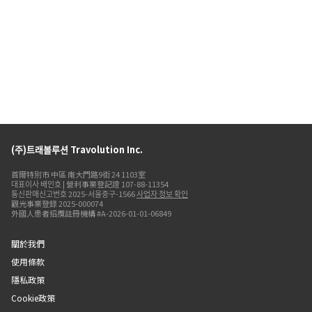
(주)트래볼루션 Travolution Inc.
首爾特別市 中區 南大門路9街 24 1103室
대표이사 배인호 | 營利事業登記證 107-88-11354
통신판매신고번호 2025-서울중구-1566
사업자 정보 확인
觀光事業登錄 2025-000074
外國人患者招攬註冊機構 #A-2026-01-01-06849
關於我們
使用條款
隱私政策
Cookie政策