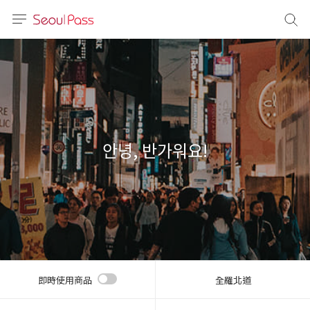
語言
通話
sh
語
안녕, 반가워요!
(简体)
文 (台灣)
即時使用商品
全羅北道