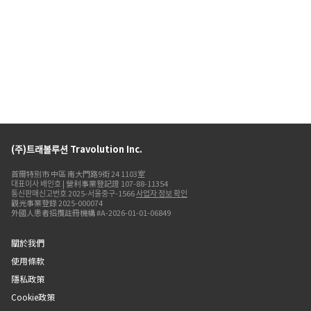
(주)트래볼루션 Travolution Inc.
首爾特別市 中區 南大門路9街 24 1103室
대표이사 배인호 | 營利事業登記證 107-88-11354
통신판매신고번호 2025-서울중구-1566
사업자 정보 확인
觀光事業登錄 2025-000074
外國人患者招攬註冊機構 #A-2026-01-01-06849
關於我們
使用條款
隱私政策
Cookie政策