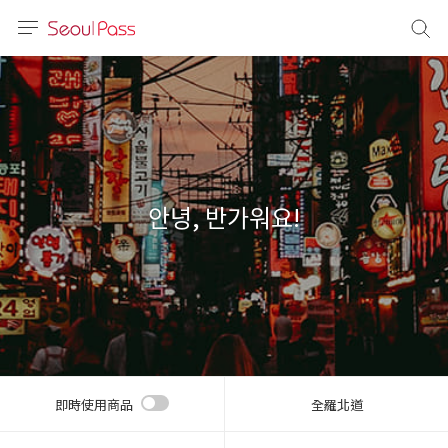
語言
通話
sh
語
안녕, 반가워요!
(简体)
文 (台灣)
即時使用商品
全羅北道