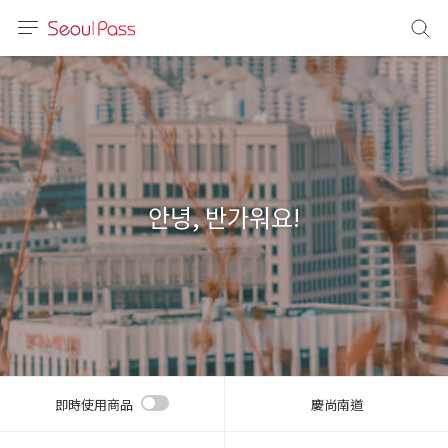
語言
通話
sh
語
안녕, 반가워요!
(简体)
文 (台灣)
即時使用商品
慶尚南道