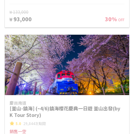
₩ 133,000
93,000
30%
₩
OFF
慶尚南道
[釜山-鎮海] (~4/6)鎮海櫻花慶典一日遊 釜山出發(by
K Tour Story)
5.0
29,844次點閱
銷售一空