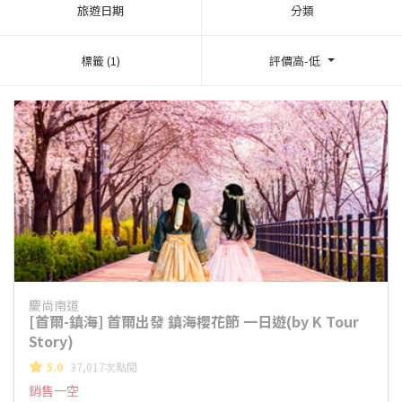
旅遊日期
分類
標籤 (1)
評價高-低
慶尚南道
[首爾-鎮海] 首爾出發 鎮海櫻花節 一日遊(by K Tour
Story)
5.0
37,017次點閱
銷售一空