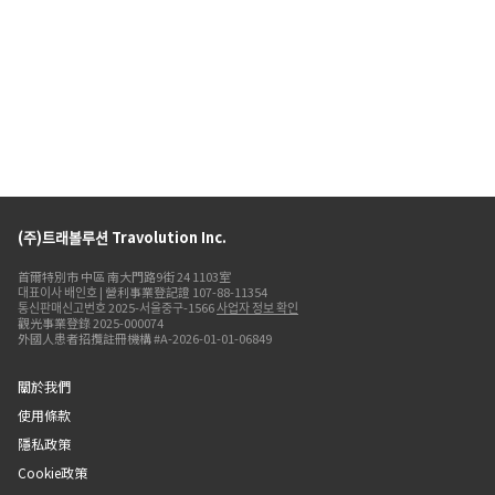
(주)트래볼루션 Travolution Inc.
首爾特別市 中區 南大門路9街 24 1103室
대표이사 배인호 | 營利事業登記證 107-88-11354
통신판매신고번호 2025-서울중구-1566
사업자 정보 확인
觀光事業登錄 2025-000074
外國人患者招攬註冊機構 #A-2026-01-01-06849
關於我們
使用條款
隱私政策
Cookie政策