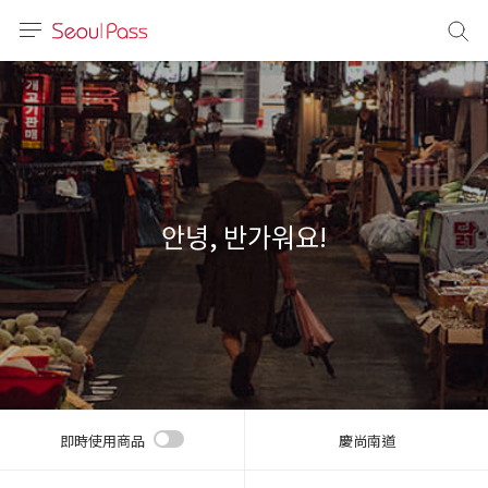
語言
通話
sh
語
안녕, 반가워요!
(简体)
文 (台灣)
即時使用商品
慶尚南道