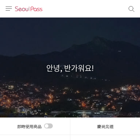
語言
通話
sh
語
안녕, 반가워요!
(简体)
文 (台灣)
即時使用商品
慶尚北道