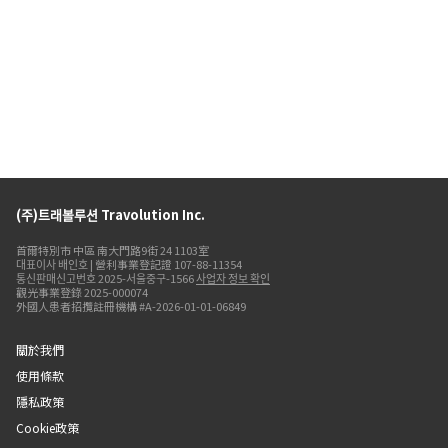
(주)트래볼루션 Travolution Inc.
首爾特別市 中區 南大門路9街 24 1103室
대표이사 배인호 | 營利事業登記證 107-88-11354
통신판매신고번호 2025-서울중구-1566
사업자 정보 확인
觀光事業登錄 2025-000074
外國人患者招攬註冊機構 #A-2026-01-01-06849
關於我們
使用條款
隱私政策
Cookie政策