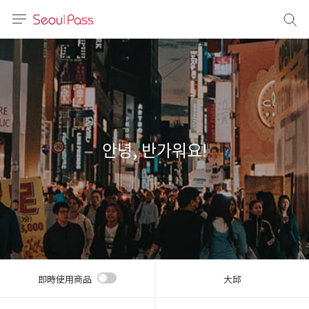
語言
通話
sh
語
안녕, 반가워요!
(简体)
文 (台灣)
即時使用商品
大邱