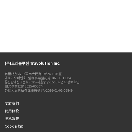
(주)트래볼루션 Travolution Inc.
首爾特別市 中區 南大門路9街 24 1103室
대표이사 배인호 | 營利事業登記證 107-88-11354
통신판매신고번호 2025-서울중구-1566
사업자 정보 확인
觀光事業登錄 2025-000074
外國人患者招攬註冊機構 #A-2026-01-01-06849
關於我們
使用條款
隱私政策
Cookie政策