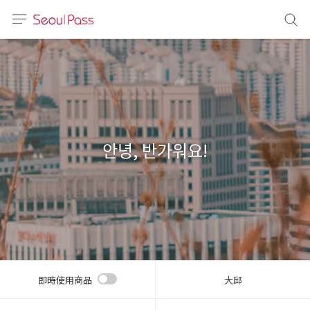
語言
通話
sh
語
안녕, 반가워요!
(简体)
文 (台灣)
即時使用商品
大邱