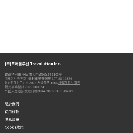
(주)트래볼루션 Travolution Inc.
首爾特別市 中區 南大門路9街 24 1103室
대표이사 배인호 | 營利事業登記證 107-88-11354
통신판매신고번호 2025-서울중구-1566
사업자 정보 확인
觀光事業登錄 2025-000074
外國人患者招攬註冊機構 #A-2026-01-01-06849
關於我們
使用條款
隱私政策
Cookie政策