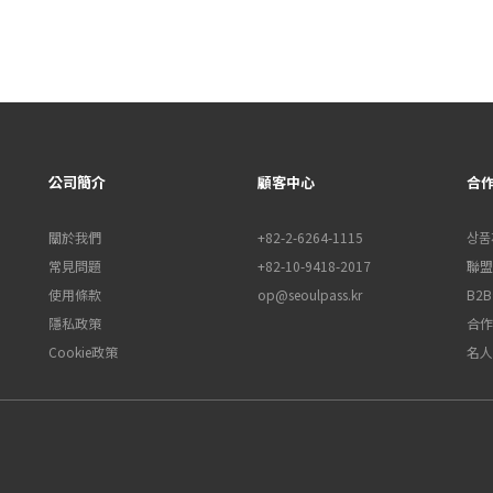
公司簡介
顧客中心
合
關於我們
+82-2-6264-1115
상품
常見問題
+82-10-9418-2017
聯盟行
使用條款
op@seoulpass.kr
B2
隱私政策
合作
Cookie政策
名人