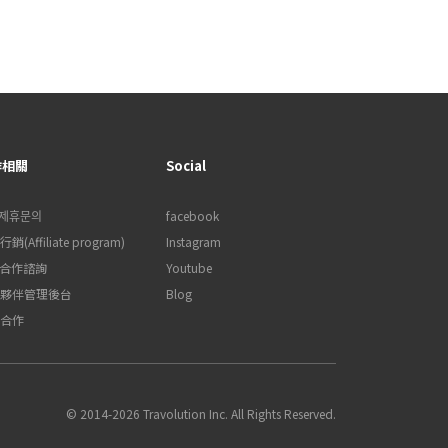
作相關
Social
제휴문의
facebook
銷(Affiliate program)
Instagram
B合作諮詢
Youtube
夥伴管理後台
Blog
合作
© 2014-2026 Travolution Inc. All Rights Reserved.