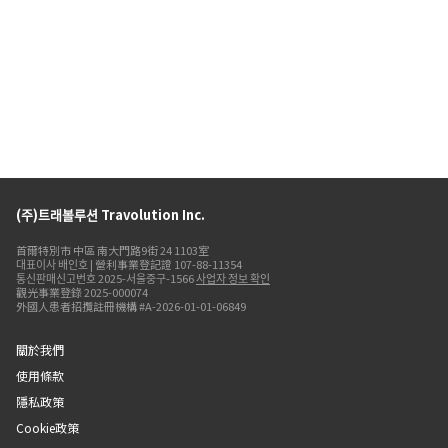
(주)트래볼루션 Travolution Inc.
首爾特別市 中區 南大門路9街 24 1103室
대표이사 배인호 | 營利事業登記證 107-88-11354
통신판매신고번호 2025-서울중구-1566
사업자 정보 확인
觀光事業登錄 2025-000074
外國人患者招攬註冊機構 #A-2026-01-01-06849
關於我們
使用條款
隱私政策
Cookie政策