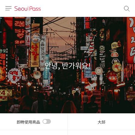
語言
通話
sh
語
안녕, 반가워요!
(简体)
文 (台灣)
即時使用商品
大邱