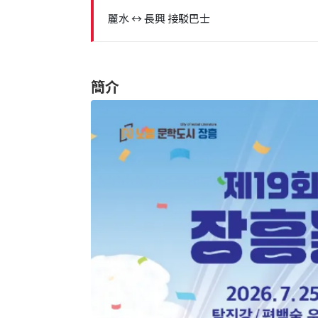
麗水 ↔ 長興 接駁巴士
簡介