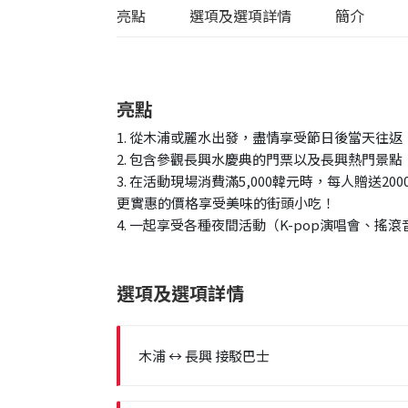
亮點
選項及選項詳情
簡介
亮點
1. 從木浦或麗水出發，盡情享受節日後當天往
2. 包含參觀長興水慶典的門票以及長興熱門景點“Pa
3. 在活動現場消費滿5,000韓元時，每人贈送
更實惠的價格享受美味的街頭小吃！
4. 一起享受各種夜間活動（K-pop演唱會、搖
選項及選項詳情
木浦 ↔ 長興 接駁巴士