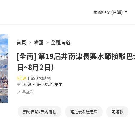
繁體中文 (台灣)
首頁
韓國
全羅南道
[全南] 第19屆井南津長興水節接駁巴士
日~8月2日）
NEW
1,890次點閱
📅
2026-08-10起可使用
📍
목포역
預約日期7天內確认
確定後發送憑單
可退款