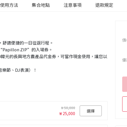
使用方法
集合地點
注意事項
退款規定
價
返，舒適便捷的一日往返行程。
pillon ZIP”的入場券。
2000韓元的長興地方農產品代金券，可當作現金使用，讓您以
優
滾音樂節、DJ表演）！
₩ 50,000
選擇
₩ 25,000