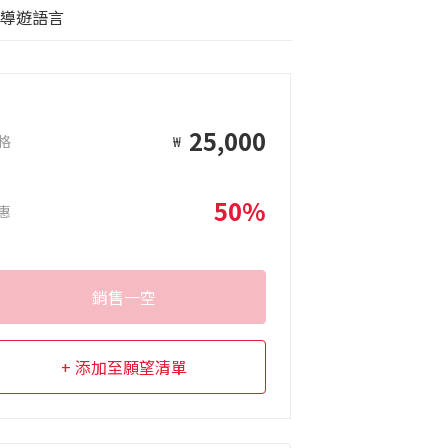
導遊語言
25,000
格
₩
50%
惠
銷售一空
添加至願望清單