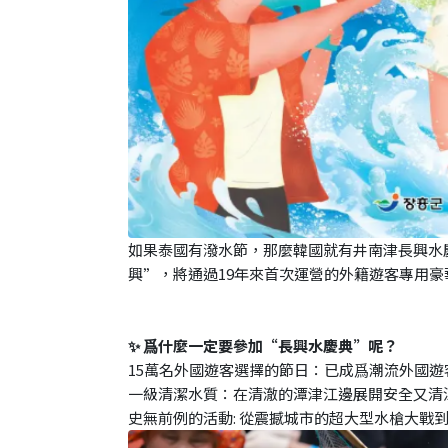
如果泰國有潑水節，那麼韓國就有井南津長興水
興”，將通過19年來首次運營的外籍遊客專用
✨ 爲什麼一定要參加“長興水慶典”呢？
15萬名外國遊客選擇的節日：已成爲潮流外國
一級清潔水質：在清澈的潭津江邊展開安全又清
史無前例的活動: 從震撼城市的超大型水槍大戰