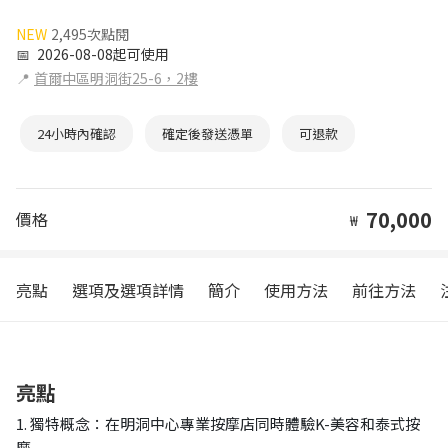
NEW
2,495次點閱
📅
2026-08-08起可使用
📍
首爾中區明洞街25-6，2樓
24小時內確認
確定後發送憑單
可退款
70,000
價格
₩
亮點
選項及選項詳情
簡介
使用方法
前往方法
亮點
1. 獨特概念：在明洞中心專業按摩店同時體驗K-美容和泰式按
摩