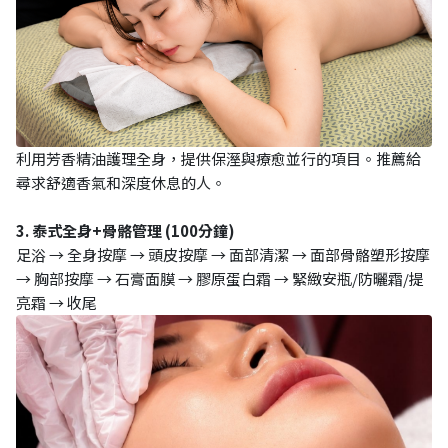
利用芳香精油護理全身，提供保溼與療愈並行的項目。推薦給
尋求舒適香氣和深度休息的人。
3. 泰式全身+骨骼管理 (100分鐘)
足浴 → 全身按摩 → 頭皮按摩 → 面部清潔 → 面部骨骼塑形按摩
→ 胸部按摩 → 石膏面膜 → 膠原蛋白霜 → 緊緻安瓶/防曬霜/提
亮霜 → 收尾