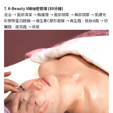
7. K-Beauty V線祕密管理 (80分鐘)
足浴 → 面部清潔 → 酶護理 → 面部按摩 → 胸部按摩 → 肌膚光
彩膠原蛋白麪膜 → 維生素C塑形面膜 → 再生霜、胜肽B霜 → 防
曬霜、提亮霜 → 收尾