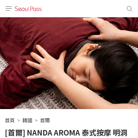
語言
通話
sh
語
(简体)
文 (台灣)
首頁
韓國
首爾
[首爾] NANDA AROMA 泰式按摩 明洞