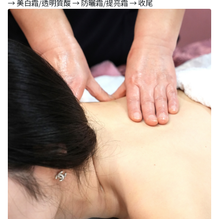
→ 美白霜/透明質酸 → 防曬霜/提亮霜 → 收尾