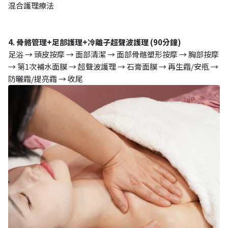
混合護理療法
4. 骨骼管理+足部護理+冷離子超聲波護理 (90分鐘)
足浴 → 頭皮按摩 → 面部清潔 → 面部骨骼塑形按摩 → 胸部按摩
→ 第1次補水面膜 → 超聲波護理 → 石膏面膜 → 再生霜/安瓶 →
防曬霜/提亮霜 → 收尾