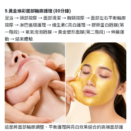
9.黃金煥彩面部輪廓護理 (80分鐘)
足浴 → 頭部按摩 → 面部清潔 → 胸頸按摩 → 面部左右平衡輪廓
按摩 → 淋巴循環護理 → 維生素C亮白護理 → 膠原蛋白麪膜(第
一階段) → 氧氣泡泡麪膜 → 黃金塑形面膜(第二階段) → 伸展運
動 → 結束體驗
這是將面部輪廓調整、平衡護理與亮白效果結合的高端面部護