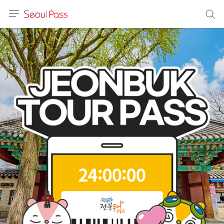
語言
通話
sh
語
(简体)
文 (台灣)