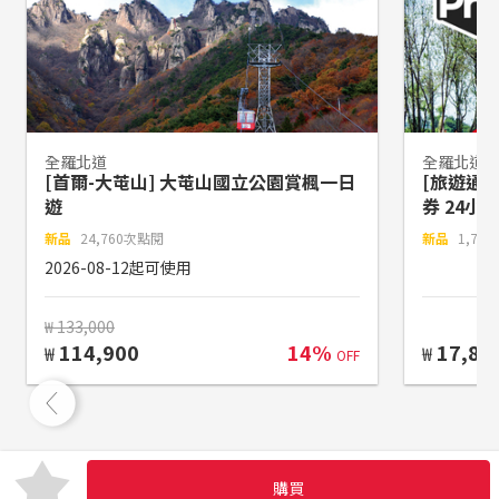
全羅北道
全羅北道
[首爾-大芚山] 大芚山國立公園賞楓一日
[旅遊通行
遊
券 24小
新品
24,760次點閱
新品
1,75
2026-08-12起可使用
₩ 133,000
114,900
14%
17,89
₩
₩
OFF
購買