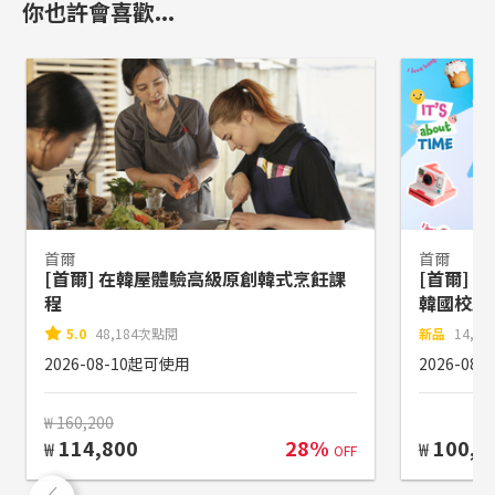
你也許會喜歡...
首爾
首爾
[首爾] 在韓屋體驗高級原創韓式烹飪課
[首爾] 
程
韓國校服
5.0
48,184次點閱
新品
14,4
2026-08-10起可使用
2026-08
₩ 160,200
114,800
28%
100,0
₩
₩
OFF