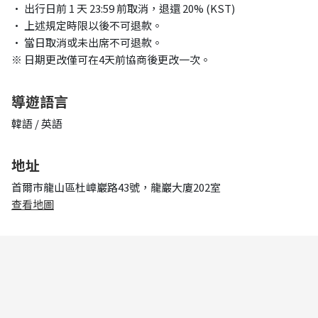
• 出行日前 1 天 23:59 前取消，退還 20% (KST)
• 上述規定時限以後不可退款。
• 當日取消或未出席不可退款。
※ 日期更改僅可在4天前協商後更改一次。
導遊語言
韓語 / 英語
地址
首爾市龍山區杜嶂巖路43號，龍巖大廈202室
查看地圖