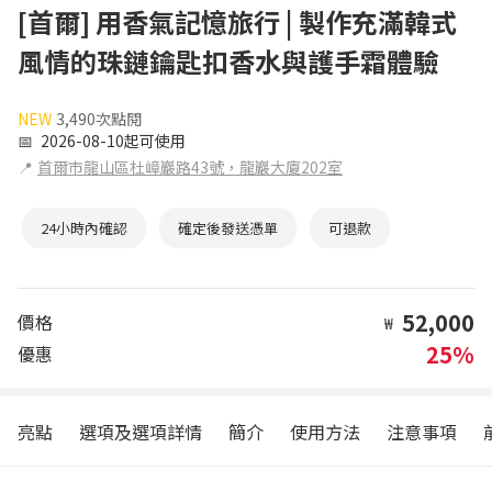
[首爾] 用香氣記憶旅行 | 製作充滿韓式
風情的珠鏈鑰匙扣香水與護手霜體驗
NEW
3,490次點閱
📅
2026-08-10起可使用
📍
首爾市龍山區杜嶂巖路43號，龍巖大廈202室
24小時內確認
確定後發送憑單
可退款
52,000
價格
₩
25%
優惠
亮點
選項及選項詳情
簡介
使用方法
注意事項