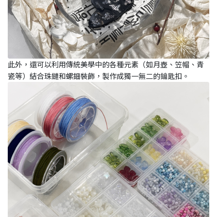
此外，還可以利用傳統美學中的各種元素（如月壺、笠帽、青
瓷等）結合珠鏈和螺鈿裝飾，製作成獨一無二的鑰匙扣。