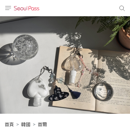
語言
通話
sh
語
(简体)
文 (台灣)
首頁
韓國
首爾