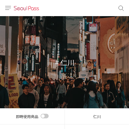
語言
通話
sh
語
# 仁川
(简体)
文 (台灣)
即時使用商品
仁川