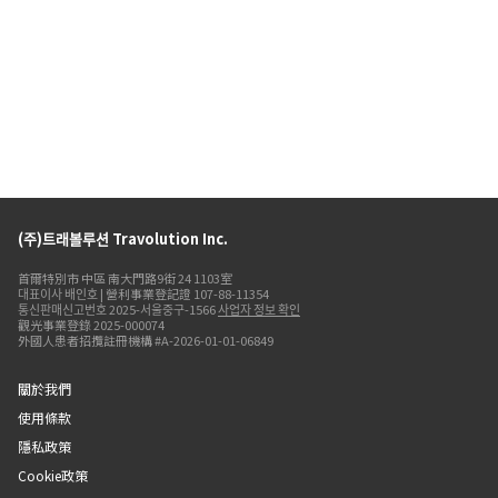
(주)트래볼루션 Travolution Inc.
首爾特別市 中區 南大門路9街 24 1103室
대표이사 배인호 | 營利事業登記證 107-88-11354
통신판매신고번호 2025-서울중구-1566
사업자 정보 확인
觀光事業登錄 2025-000074
外國人患者招攬註冊機構 #A-2026-01-01-06849
關於我們
使用條款
隱私政策
Cookie政策