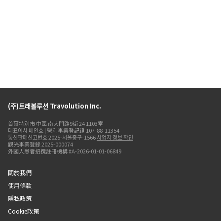
(주)트래볼루션 Travolution Inc.
首爾特別市 中區 南大門路9街 24 1103室
대표이사 배인호 | 營利事業登記證 107-88-11354
통신판매신고번호 2025-서울중구-1566
사업자 정보 확인
觀光事業登錄 2025-000074
外國人患者招攬註冊機構 #A-2026-01-01-06849
關於我們
使用條款
隱私政策
Cookie政策