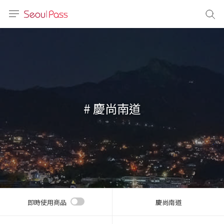
語言
通話
sh
語
# 慶尚南道
(简体)
文 (台灣)
即時使用商品
慶尚南道