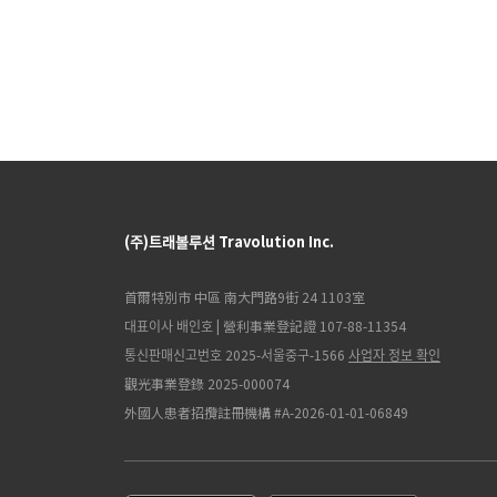
(주)트래볼루션 Travolution Inc.
首爾特別市 中區 南大門路9街 24 1103室
대표이사 배인호 | 營利事業登記證 107-88-11354
통신판매신고번호 2025-서울중구-1566
사업자 정보 확인
觀光事業登錄 2025-000074
外國人患者招攬註冊機構 #A-2026-01-01-06849