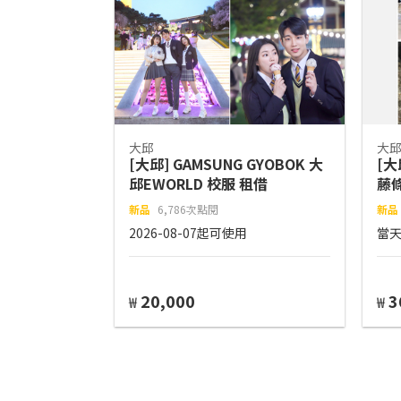
大邱
大
[大邱] GAMSUNG GYOBOK 大
[大
邱EWORLD 校服 租借
藤條
新品
6,786次點閱
新品
2026-08-07起可使用
當
20,000
3
₩
₩