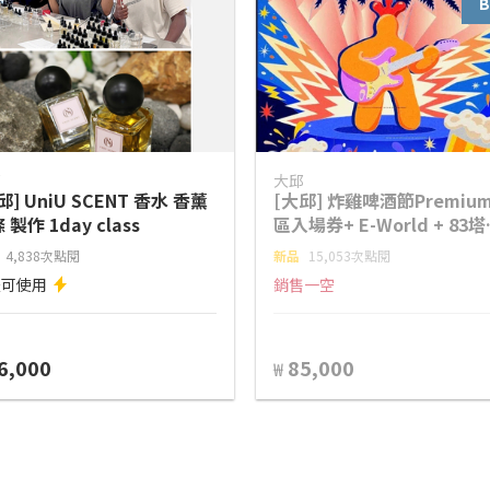
B
邱
大邱
邱] UniU SCENT 香水 香薰
[大邱] 炸雞啤酒節Premiu
 製作 1day class
區入場券+ E-World + 83
餐 (07.01~05)
4,838次點閱
新品
15,053次點閱
天可使用
銷售一空
6,000
85,000
₩