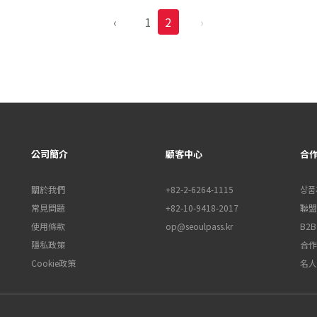
‹
1
2
›
公司簡介
顧客中心
合
關於我們
+82-2-6264-1115
상품
常見問題
+82-10-9418-2017
聯盟行
使用條款
op@seoulpass.kr
B2
隱私政策
合作
Cookie政策
名人