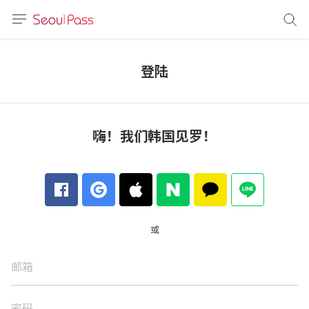
语言
通话
登陆
sh
語
嗨！我们韩国见罗！
(简体)
文 (台灣)
或
邮箱
密码