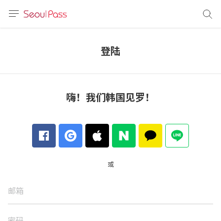
语言
通话
登陆
sh
語
嗨！我们韩国见罗！
(简体)
文 (台灣)
或
邮箱
密码