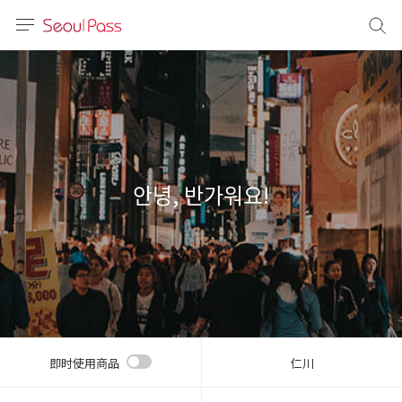
语言
通话
sh
語
안녕, 반가워요!
(简体)
文 (台灣)
即时使用商品
仁川