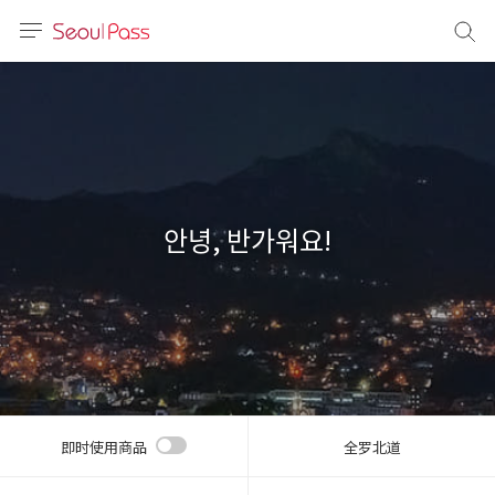
语言
通话
sh
語
안녕, 반가워요!
(简体)
文 (台灣)
即时使用商品
全罗北道