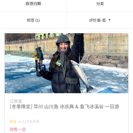
旅游日期
分类
标签 (1)
评价高-低
江原道
[冬季限定] 华川 山川鱼 冰庆典 & 鱼飞冰溪谷 一日游
新品
6,523次点阅
销售一空