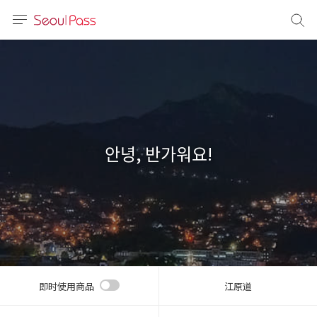
语言
通话
sh
語
안녕, 반가워요!
(简体)
文 (台灣)
即时使用商品
江原道