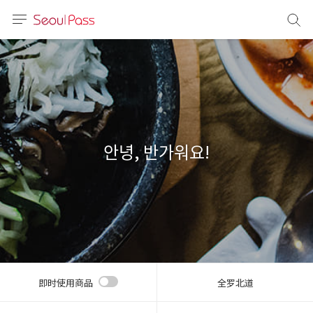
语言
通话
sh
語
안녕, 반가워요!
(简体)
文 (台灣)
即时使用商品
全罗北道