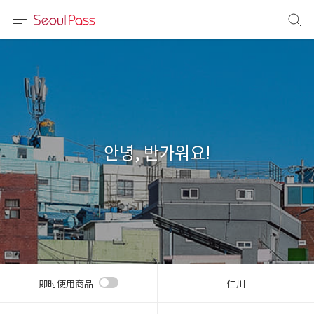
语言
通话
sh
語
안녕, 반가워요!
(简体)
文 (台灣)
即时使用商品
仁川