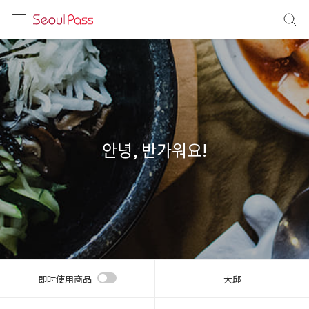
语言
通话
sh
語
안녕, 반가워요!
(简体)
文 (台灣)
即时使用商品
大邱