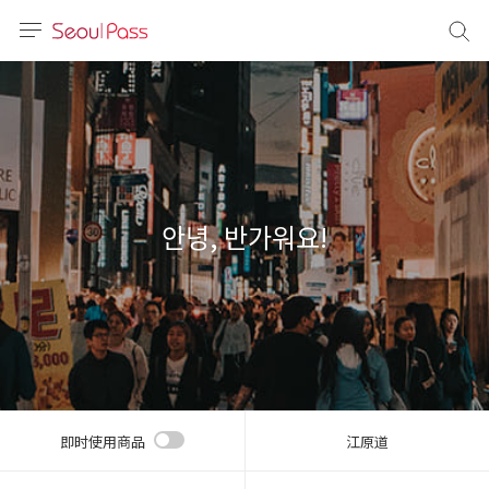
语言
通话
sh
語
안녕, 반가워요!
(简体)
文 (台灣)
即时使用商品
江原道