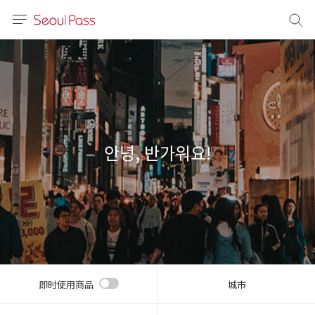
语言
通话
sh
語
안녕, 반가워요!
(简体)
文 (台灣)
即时使用商品
城市