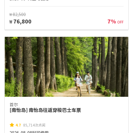
₩ 82,500
76,800
7%
₩
OFF
首尔
[南怡岛] 南怡岛往返穿梭巴士车票
4.7
85,714次点阅
2026-08-08起可使用