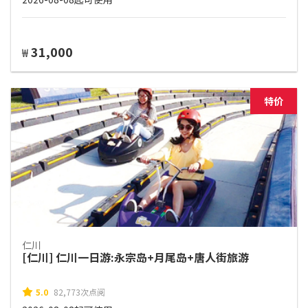
31,000
₩
特价
仁川
[仁川] 仁川一日游:永宗岛+月尾岛+唐人街旅游
5.0
82,773次点阅