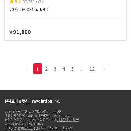
5.0
57,724次点阅
2026-08-08起可使用
91,000
₩
‹
1
2
3
4
5
...
12
›
(주)트래볼루션 Travolution Inc.
首尔特别市 中区 南大门路9街 24 1103室
대표이사 배인호 | 营利事业登记证 107-88-11354
통신판매신고번호 2025-서울중구-1566
사업자 정보 확인
观光事业登录 2025-000074
外国人患者招揽注册机构 #A-2026-01-01-06849