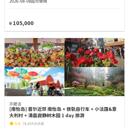
2026-08-08起可使用
105,000
₩
京畿道
[南怡岛] 首尔近郊 南怡岛 + 铁轨自行车 + 小法国&意
大利村 + 清晨寂静树木园 1 day 旅游
5.0
78,609次点阅