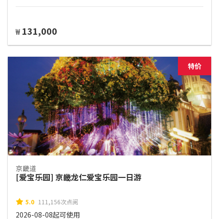
131,000
₩
特价
京畿道
[爱宝乐园] 京畿龙仁爱宝乐园一日游
5.0
111,156次点阅
2026-08-08起可使用