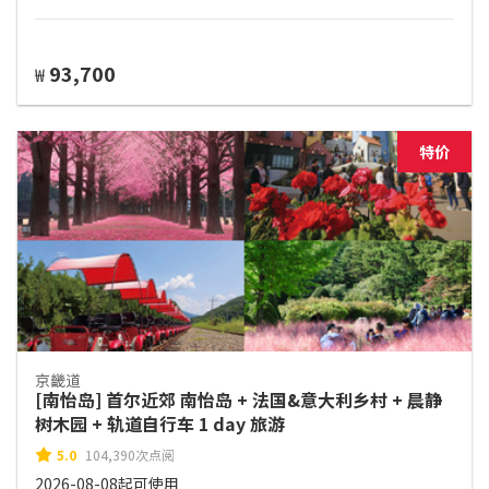
93,700
₩
特价
京畿道
[南怡岛] 首尔近郊 南怡岛 + 法国&意大利乡村 + 晨静
树木园 + 轨道自行车 1 day 旅游
5.0
104,390次点阅
2026-08-08起可使用