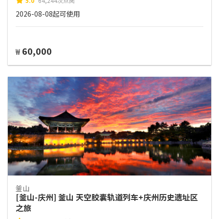
5.0
64,244次点阅
2026-08-08起可使用
60,000
₩
釜山
[釜山-庆州] 釜山 天空胶囊轨道列车+庆州历史遗址区
之旅