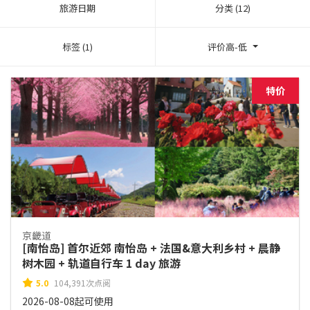
旅游日期
分类 (12)
标签 (1)
评价高-低
特价
京畿道
[南怡岛] 首尔近郊 南怡岛 + 法国&意大利乡村 + 晨静
树木园 + 轨道自行车 1 day 旅游
5.0
104,391次点阅
2026-08-08起可使用