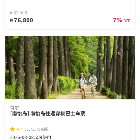
₩ 82,500
76,800
7%
₩
OFF
首尔
[南怡岛] 南怡岛往返穿梭巴士车票
4.7
85,715次点阅
2026-08-08起可使用