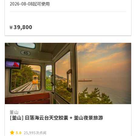
2026-08-08起可使用
39,800
₩
釜山
[釜山] 日落海云台天空胶囊 + 釜山夜景旅游
5.0
25,995次点阅