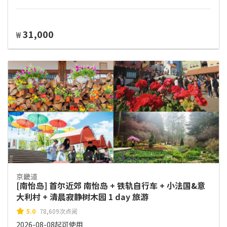
31,000
₩
京畿道
[南怡岛] 首尔近郊 南怡岛 + 铁轨自行车 + 小法国&意
大利村 + 清晨寂静树木园 1 day 旅游
5.0
78,609次点阅
2026-08-08起可使用