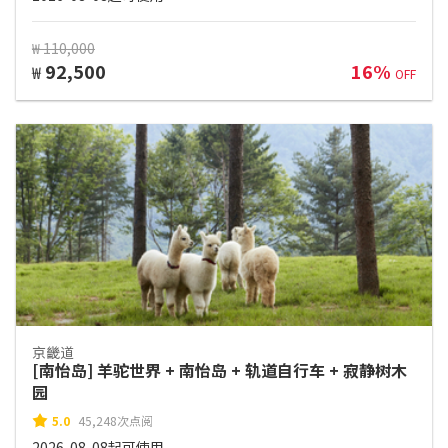
₩ 110,000
92,500
16%
₩
OFF
京畿道
[南怡岛] 羊驼世界 + 南怡岛 + 轨道自行车 + 寂静树木
园
5.0
45,248次点阅
2026-08-08起可使用