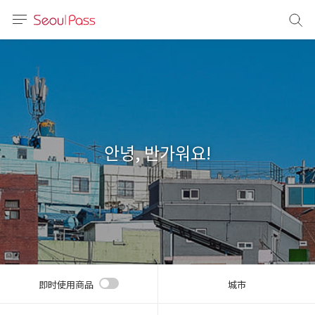
语言
通话
sh
語
안녕, 반가워요!
(简体)
文 (台灣)
即时使用商品
城市