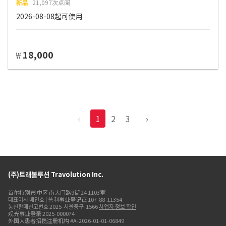
新品
21,097次点阅
2026-08-08起可使用
18,000
₩
‹
1
2
3
›
(주)트래볼루션 Travolution Inc.
首尔特别市 中区 南大门路9街 24 1103室
대표이사 배인호 | 营利事业登记证 107-88-11354
통신판매신고번호 2025-서울중구-1566
사업자 정보 확인
观光事业登录 2025-000074
外国人患者招揽注册机构 #A-2026-01-01-06849