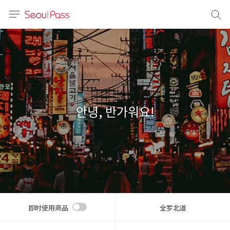
语言
通话
sh
語
안녕, 반가워요!
(简体)
文 (台灣)
即时使用商品
全罗北道