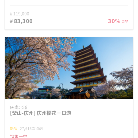
₩ 119,000
83,300
30%
₩
OFF
庆尚北道
[釜山-庆州] 庆州樱花一日游
新品
27,618次点阅
销售一空