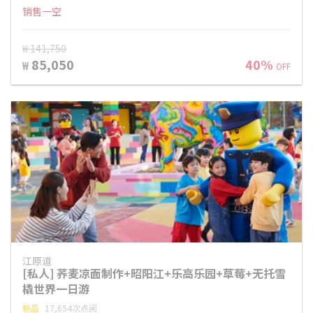
销售一空
₩ 141,750
85,050
40%
₩
OFF
江原道
[私人] 荞麦凉面制作+昭阳江+乐高乐园+草莓+无托雪
橇世界一日游
新品
17,654次点阅