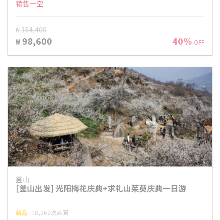
销售一空
₩ 164,400
98,600
40%
₩
OFF
釜山
[釜山出发] 光阳梅花庆典+求礼山茱萸庆典一日游
新品
18,262次点阅