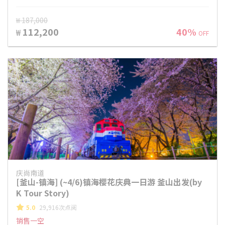
₩ 187,000
112,200
40%
₩
OFF
庆尚南道
[釜山-镇海] (~4/6)镇海樱花庆典一日游 釜山出发(by
K Tour Story)
5.0
29,916次点阅
销售一空