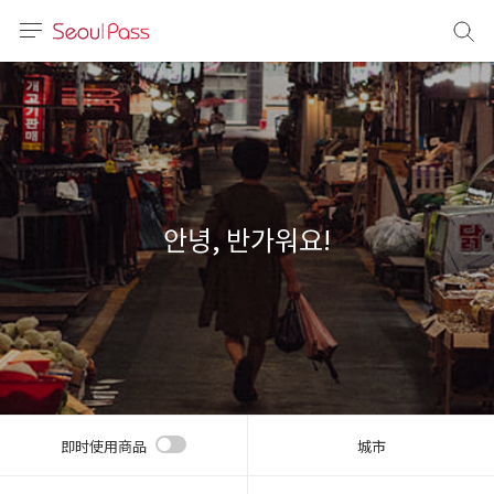
语言
通话
sh
語
안녕, 반가워요!
(简体)
文 (台灣)
即时使用商品
城市