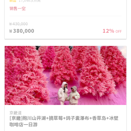
新品
17,046次点阅
销售一空
₩ 430,000
380,000
12%
₩
OFF
京畿道
[京畿]抱川山井湖+摘草莓+鸽子囊瀑布+香草岛+冰壁
咖啡店一日游