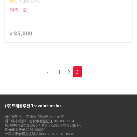
新品
7,430次点阅
销售一空
85,000
₩
‹
1
2
3
›
(주)트래볼루션 Travolution Inc.
首尔特别市 中区 南大门路9街 24 1103室
대표이사 배인호 | 营利事业登记证 107-88-11354
통신판매신고번호 2025-서울중구-1566
사업자 정보 확인
观光事业登录 2025-000074
外国人患者招揽注册机构 #A-2026-01-01-06849