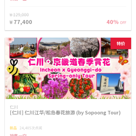
₩ 129,000
77,400
40%
₩
OFF
特价
仁川
[仁川] 仁川江华/松岛春花旅游 (by Sopoong Tour)
新品
24,405次点阅
销售一空