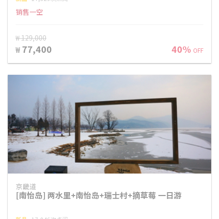
销售一空
₩ 129,000
77,400
40%
₩
OFF
京畿道
[南怡岛] 两水里+南怡岛+瑞士村+摘草莓 一日游