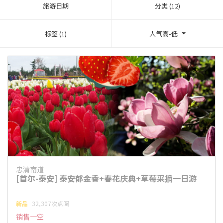
旅游日期
分类 (12)
标签 (1)
人气高-低
忠清南道
[首尔-泰安] 泰安郁金香+春花庆典+草莓采摘一日游
新品
32,307次点阅
销售一空