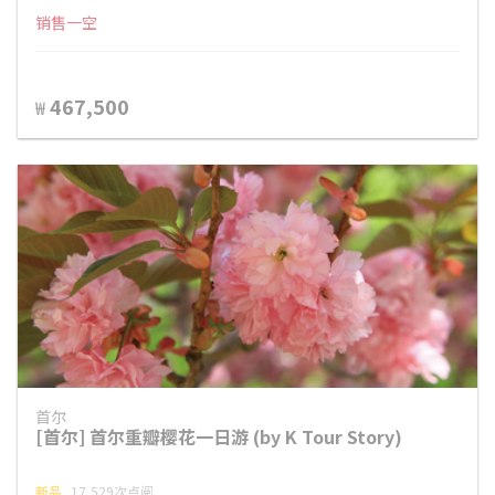
销售一空
467,500
₩
首尔
[首尔] 首尔重瓣樱花一日游 (by K Tour Story)
新品
17,529次点阅