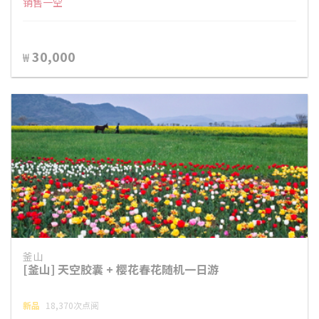
销售一空
30,000
₩
釜山
[釜山] 天空胶囊 + 樱花春花随机一日游
新品
18,370次点阅