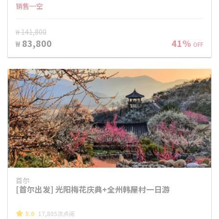
销售一空
₩ 141,800
83,800
41%
₩
OFF
首尔
[首尔出发] 光阳梅花庆典+全州韩屋村一日游
5.0
17,805次点阅