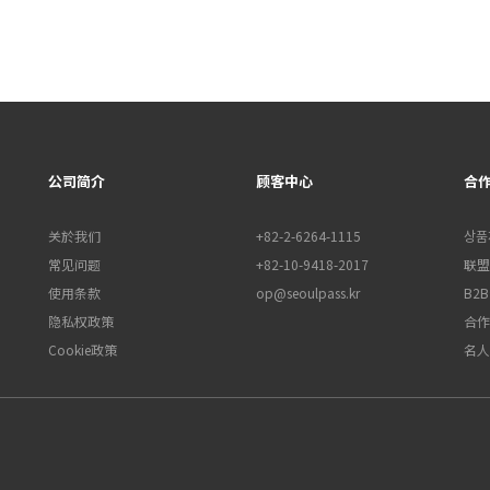
公司简介
顾客中心
合
关於我们
+82-2-6264-1115
상품
常见问题
+82-10-9418-2017
联盟行
使用条款
op@seoulpass.kr
B2
隐私权政策
合作
Cookie政策
名人