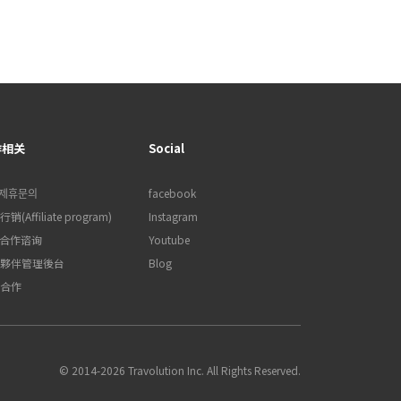
作相关
Social
제휴문의
facebook
销(Affiliate program)
Instagram
B合作谘询
Youtube
夥伴管理後台
Blog
合作
© 2014-2026 Travolution Inc. All Rights Reserved.