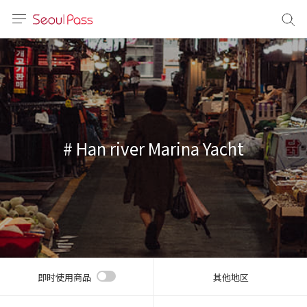
语言
通话
sh
語
# Han river Marina Yacht
(简体)
文 (台灣)
即时使用商品
其他地区