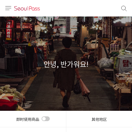
语言
通话
sh
語
안녕, 반가워요!
(简体)
文 (台灣)
即时使用商品
其他地区