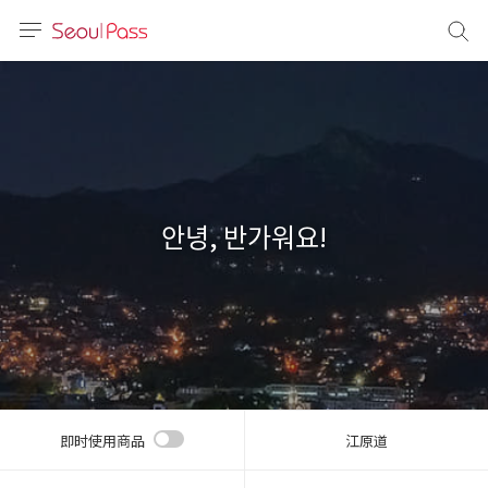
语言
通话
sh
語
안녕, 반가워요!
(简体)
文 (台灣)
即时使用商品
江原道