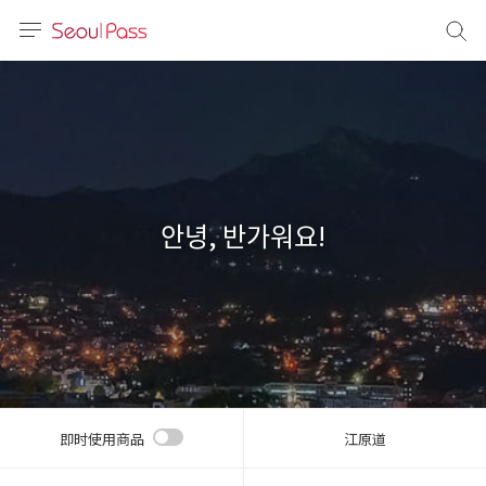
语言
通话
sh
語
안녕, 반가워요!
(简体)
文 (台灣)
即时使用商品
江原道