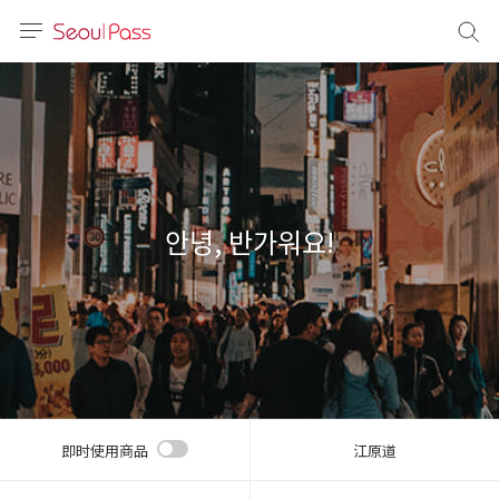
语言
通话
sh
語
안녕, 반가워요!
(简体)
文 (台灣)
即时使用商品
江原道