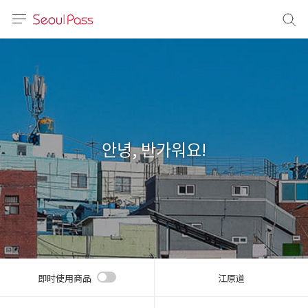
语言
通话
sh
語
안녕, 반가워요!
(简体)
文 (台灣)
即时使用商品
江原道