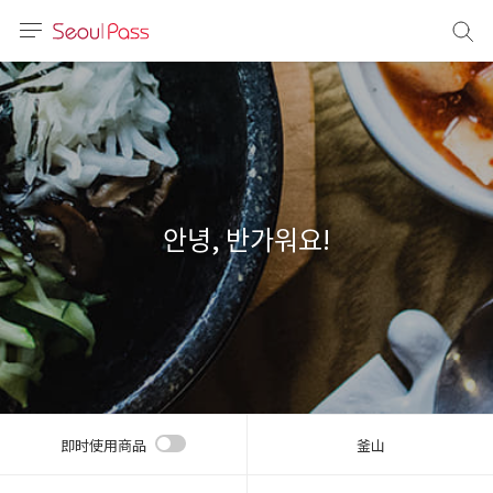
语言
通话
sh
語
안녕, 반가워요!
(简体)
文 (台灣)
即时使用商品
釜山