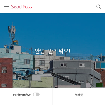
语言
通话
sh
語
안녕, 반가워요!
(简体)
文 (台灣)
即时使用商品
京畿道