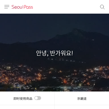
语言
通话
sh
語
안녕, 반가워요!
(简体)
文 (台灣)
即时使用商品
京畿道