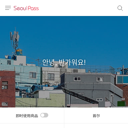
语言
通话
sh
語
안녕, 반가워요!
(简体)
文 (台灣)
即时使用商品
首尔