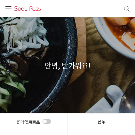
语言
通话
sh
語
안녕, 반가워요!
(简体)
文 (台灣)
即时使用商品
首尔