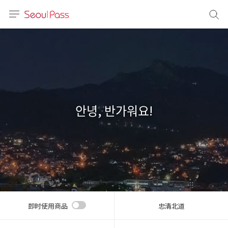
语言
通话
sh
語
안녕, 반가워요!
(简体)
文 (台灣)
即时使用商品
忠清北道