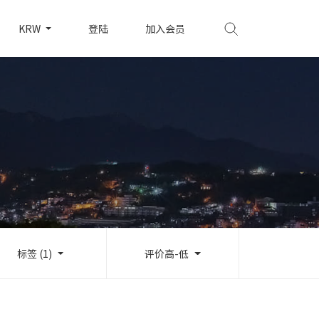
KRW
登陆
加入会员
标签 (1)
评价高-低