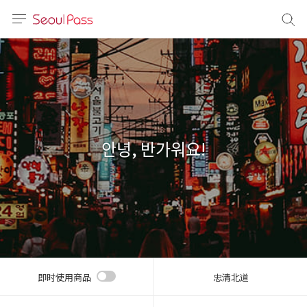
语言
通话
sh
語
안녕, 반가워요!
(简体)
文 (台灣)
即时使用商品
忠清北道