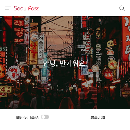
语言
通话
sh
語
안녕, 반가워요!
(简体)
文 (台灣)
即时使用商品
忠清北道