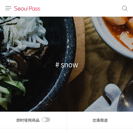
语言
通话
sh
語
# snow
(简体)
文 (台灣)
即时使用商品
忠清南道