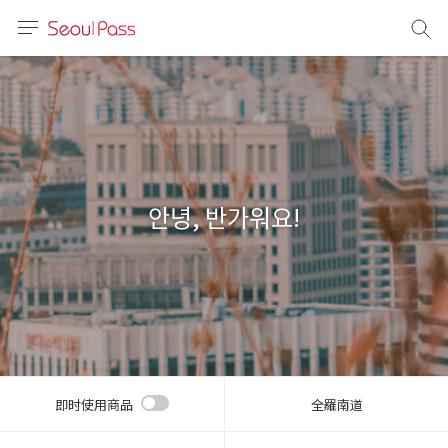
语言
通话
sh
語
안녕, 반가워요!
(简体)
文 (台灣)
即时使用商品
全羅南道