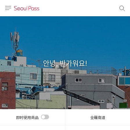
语言
通话
sh
語
안녕, 반가워요!
(简体)
文 (台灣)
即时使用商品
全羅南道